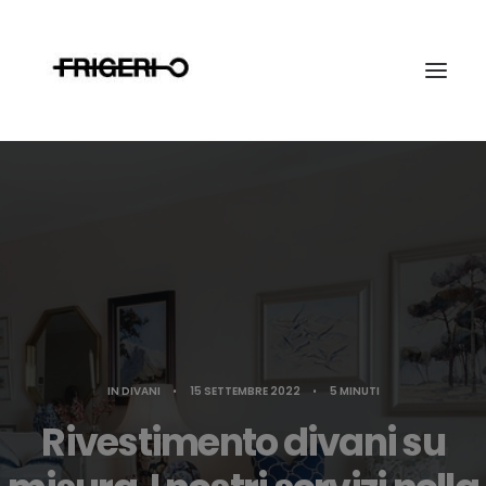
Ricerca
IN
DIVANI
•
15 SETTEMBRE 2022
•
5 MINUTI
Rivestimento divani su