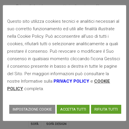
Prima di decidere se sostituire il vostro sofà o
recuperare quello che già possedete, potete
Questo sito utilizza cookies tecnici e analitici necessari al
contattarci per una consulenza gratuita e
suo corretto funzionamento ed utili alle finalità illustrate
richiedere un preventivo. Valuteremo per voi le
nella Cookie Policy. Può acconsentire all’uso di tutti i
condizioni del mobile, l’ambiente in cui si trova e vi
cookies, rifiutarli tutti o selezionare analiticamente a quali
proporremo la soluzione giusta.
prestare il consenso. Può revocare o modificare il Suo
consenso in qualsiasi momento cliccando l’icona Gestisci
il consenso presente in basso a destra in tutte le pagine
del Sito. Per maggiori informazioni può consultare la
nostre Informative sulla
PRIVACY POLICY
e
COOKIE
DIVANO ARTIGIANALE SU MISURA
POLICY
completa.
DIVANO LETTO
DIVANO SU MISURA
POLTRONA VINTAGE
SALOTTINO
IMPOSTAZIONE COOKIE
ACCETTA TUTTI
RIFIUTA TUTTI
SALOTTO
SALOTTO MODERNO
SOFÀ
SOFÀ DESIGN