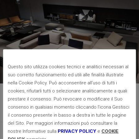
Questo sito utilizza cookies tecnici e analitici necessari al
suo corretto funzionamento ed utili alle finalità illustrate
nella Cookie Policy. Può acconsentire all’uso di tutti i
cookies, rifiutarli tutti o selezionare analiticamente a quali
17 Settembre 2021
prestare il consenso. Può revocare o modificare il Suo
Divano senza schienale o senza braccioli,
consenso in qualsiasi momento cliccando l’icona Gestisci
soluzione pratica per il tuo salotto
il consenso presente in basso a destra in tutte le pagine
del Sito. Per maggiori informazioni può consultare la
nostre Informative sulla
PRIVACY POLICY
e
COOKIE
by Staff Elio Frigerio