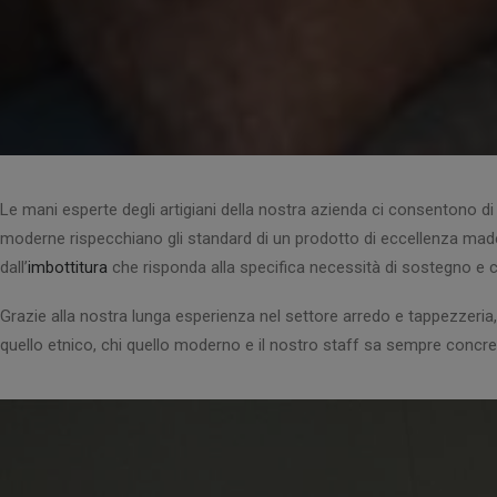
Le mani esperte degli artigiani della nostra azienda ci consentono d
moderne rispecchiano gli standard di un prodotto di eccellenza made in
dall’
imbottitura
che risponda alla specifica necessità di sostegno e co
Grazie alla nostra lunga esperienza nel settore arredo e tappezzeria,
quello etnico, chi quello moderno e il nostro staff sa sempre concreti