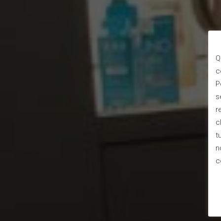
Q
c
P
s
r
c
t
n
c