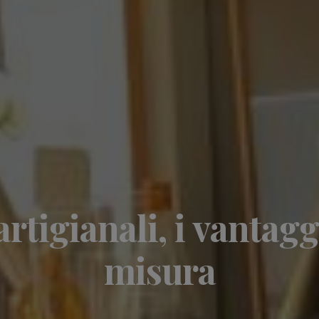
rtigianali, i vantag
misura