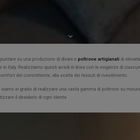
i puntare su una produzione di divani e
poltrone artigianali
di elevata 
 Italy. Realizziamo questi arredi in linea con le esigenze di ciascun c
mfort del committente, alla scelta dei tessuti di rivestimento.
 siamo in grado di realizzare una vasta gamma di poltrone su misura, s
zzare il desiderio di ogni cliente.