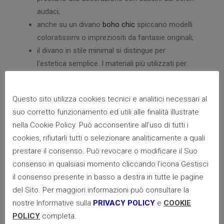
audaci;
anche su un divano
boho chic
spiccano modelli
coloratissimi o impreziositi da fantasie originali;
il divano in stile minimal si distingue per
l’estetica semplice. I materiali più utilizzati per
realizzarlo sono la pelle, la similpelle o l’eco
pelle, di colori chiari e neutri, spesso total white.
Questo sito utilizza cookies tecnici e analitici necessari al
Dei cuscini tono su tono permettono di
suo corretto funzionamento ed utili alle finalità illustrate
mantenere uno stile contemporaneo ma ci si
nella Cookie Policy. Può acconsentire all’uso di tutti i
può sbizzarrire con le fantasie a linee
cookies, rifiutarli tutti o selezionare analiticamente a quali
geometriche bicolore;
prestare il consenso. Può revocare o modificare il Suo
i
tessuti per divani
in stile vintage come il velluto
consenso in qualsiasi momento cliccando l’icona Gestisci
e le tipiche linee retrò, si sposano bene con
il consenso presente in basso a destra in tutte le pagine
romantiche tonalità pastello, verdi e blu;
del Sito. Per maggiori informazioni può consultare la
su un divano in stile contemporaneo dalle forme
nostre Informative sulla
PRIVACY POLICY
e
COOKIE
e dai
materiali moderni
si prediligono cuscini dal
POLICY
completa.
design in linea con le tendenze più glam del