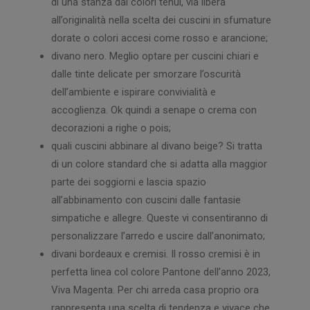
di una stanza dai colori tenui, via libera
all’originalità nella scelta dei cuscini in sfumature
dorate o colori accesi come rosso e arancione;
divano nero. Meglio optare per cuscini chiari e
dalle tinte delicate per smorzare l’oscurità
dell’ambiente e ispirare convivialità e
accoglienza. Ok quindi a senape o crema con
decorazioni a righe o pois;
quali cuscini abbinare al divano beige? Si tratta
di un colore standard che si adatta alla maggior
parte dei soggiorni e lascia spazio
all’abbinamento con cuscini dalle fantasie
simpatiche e allegre. Queste vi consentiranno di
personalizzare l’arredo e uscire dall’anonimato;
divani bordeaux e cremisi. Il rosso cremisi è in
perfetta linea col colore Pantone dell’anno 2023,
Viva Magenta. Per chi arreda casa proprio ora
rappresenta una scelta di tendenza e vivace che