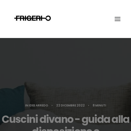
Ricerca
IN
IDEE ARREDO
•
22 DICEMBRE 2022
•
8 MINUTI
Cuscini divano - guida alla