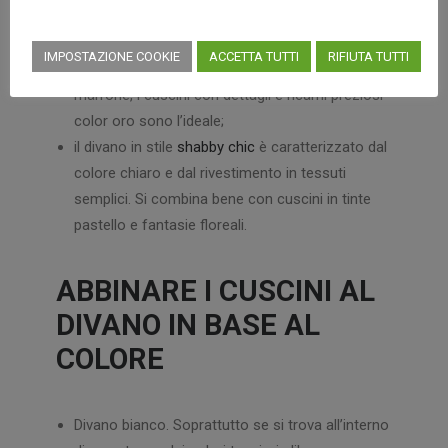
momento;
sui divani classici ed eleganti, realizzati in
IMPOSTAZIONE COOKIE
ACCETTA TUTTI
RIFIUTA TUTTI
materiali pregiati e toni che vanno dal bianco al
marrone, i cuscini con dettagli e ricami preziosi
color oro sono l’ideale;
il divano in stile
shabby chic
è caratterizzato dal
colore chiaro e dal rivestimento in tessuti
semplici. Si combina bene con cuscini in tinte
pastello e fantasie floreali.
ABBINARE I CUSCINI AL
DIVANO IN BASE AL
COLORE
Divano bianco. Soprattutto se si trova all’interno