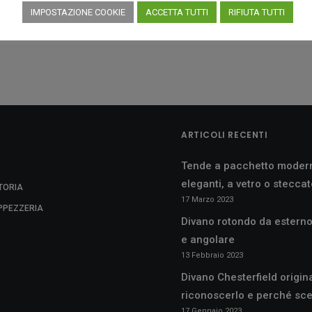
IMPOSTAZIONE COOKIE
ACCETTA TUTTI
RIFIUTA TUTTI
ARTICOLI RECENTI
Tende a pacchetto moder
eleganti, a vetro o stecca
TORIA
17 Marzo 2023
APPEZZERIA
Divano rotondo da esterno
e angolare
13 Febbraio 2023
Divano Chesterfield origin
riconoscerlo e perché sce
17 Gennaio 2023