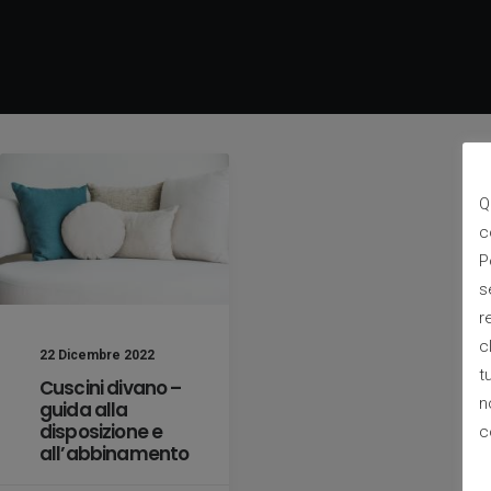
Q
c
P
s
r
c
22 Dicembre 2022
t
Cuscini divano –
n
guida alla
disposizione e
c
all’abbinamento