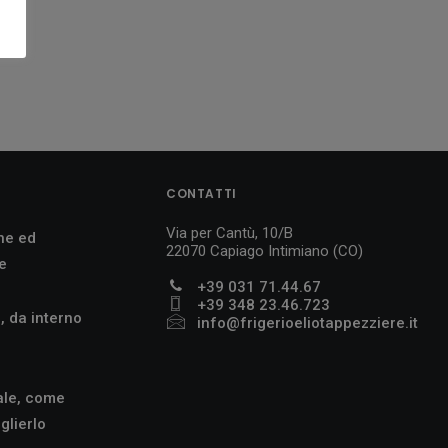
CONTATTI
Via per Cantù, 10/B
ne ed
22070 Capiago Intimiano (CO)
te
+39 031 71.44.67
+39 348 23.46.723
, da interno
info@frigerioeliotappezziere.it
ale, come
glierlo