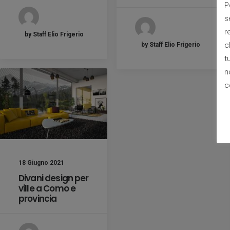
P
s
r
by Staff Elio Frigerio
c
by Staff Elio Frigerio
t
n
c
18 Giugno 2021
Divani design per
ville a Como e
provincia