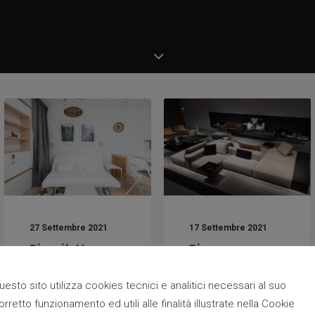
27 Settembre 2021
17 Settembre 2021
Divani letto per
Divano senza
spazi stretti,
schienale o
un’idea di arredo
senza braccioli,
uesto sito utilizza cookies tecnici e analitici necessari al suo
funzionale
soluzione
pratica per il tuo
orretto funzionamento ed utili alle finalità illustrate nella Cookie