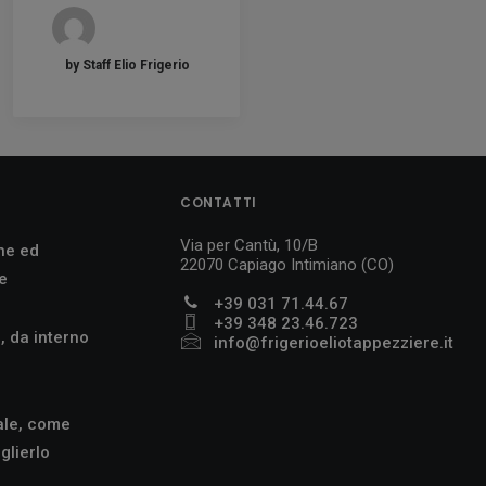
by Staff Elio Frigerio
CONTATTI
Via per Cantù, 10/B
ne ed
22070 Capiago Intimiano (CO)
te
+39 031 71.44.67
+39 348 23.46.723
, da interno
info@frigerioeliotappezziere.it
ale, come
glierlo