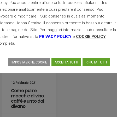
salotto
olicy. Può acconsentire all’uso di tutti i cookies, rifiutarli tutti o
elezionare analiticamente a quali prestare il consenso. Può
evocare o modificare il Suo consenso in qualsiasi momento
by Staff Elio Frigerio
liccando l’icona Gestisci il consenso presente in basso a destra in
by Staff Elio Frigerio
utte le pagine del Sito. Per maggiori informazioni può consultare la
ostre Informative sulla
PRIVACY POLICY
e
COOKIE POLICY
ompleta.
IMPOSTAZIONE COOKIE
ACCETTA TUTTI
RIFIUTA TUTTI
12 Febbraio 2021
Come pulire
macchie di vino,
caffè e unto dal
divano